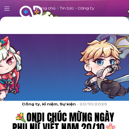
Trang chủ
>
Tin tức
>
Công ty
Công ty
,
Kỉ niệm
,
Sự kiện
20/10/2025
ONDI CHÚC MỪNG NGÀY
PHỤ NỮ VIỆT NAM 20/10