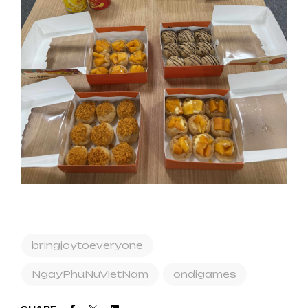
bringjoytoeveryone
NgayPhuNuVietNam
ondigames
Facebook
Twitter
Linkedin