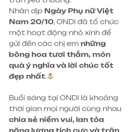
Nhân dịp
Ngày Phụ nữ Việt
Nam 20/10
, ONDI đã tổ chức
một hoạt động nhỏ xinh để
gửi đến các chị em
những
bông hoa tươi thắm, món
quà ý nghĩa và lời chúc tốt
đẹp nhất
.
Buổi sáng tại ONDI là khoảng
thời gian mọi người cùng nhau
chia sẻ niềm vui, lan tỏa
năng lượng tích cực và trân