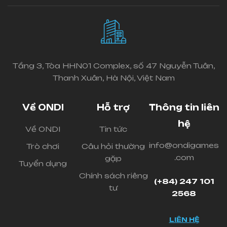
Tầng 3, Tòa HHN01 Complex, số 47 Nguyễn Tuân,
Thanh Xuân, Hà Nội, Việt Nam
Về ONDI
Hỗ trợ
Thông tin liên
hệ
Về ONDI
Tin tức
info@ondigames
Trò chơi
Câu hỏi thường
.com
gặp
Tuyển dụng
Chính sách riêng
(+84) 247 101
tư
2568
LIÊN HỆ