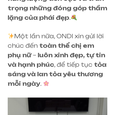
trọng những đóng góp thầm
lặng của phái đẹp
.
Một lần nữa, ONDI xin gửi lời
chúc đến
toàn thể chị em
phụ nữ
–
luôn xinh đẹp, tự tin
và hạnh phúc
, để tiếp tục
tỏa
sáng và lan tỏa yêu thương
mỗi ngày
.