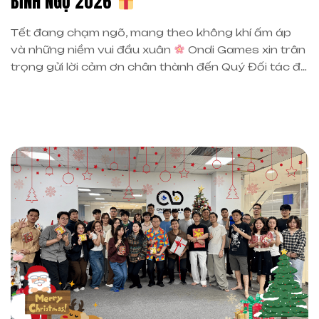
BÍNH NGỌ 2026
Tết đang chạm ngõ, mang theo không khí ấm áp
và những niềm vui đầu xuân
Ondi Games xin trân
trọng gửi lời cảm ơn chân thành đến Quý Đối tác đã
dành tặng những món quà tinh tế và đầy tâm ý. Đó
không chỉ là lời chúc tốt đẹp cho năm mới, […]