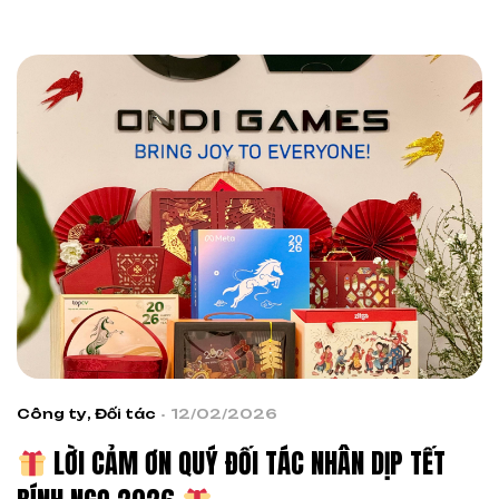
tin tưởng, […]
Công ty
,
Đối tác
12/02/2026
LỜI CẢM ƠN QUÝ ĐỐI TÁC NHÂN DỊP TẾT