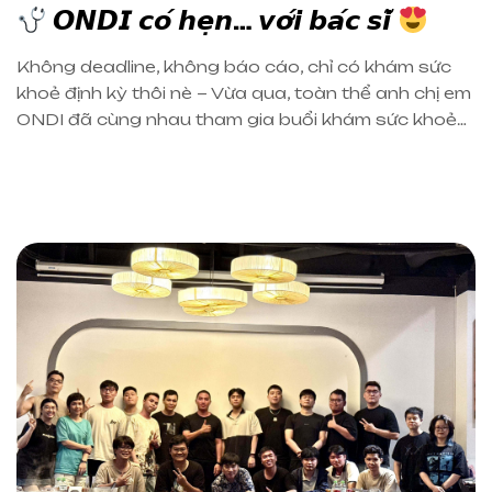
𝙊𝙉𝘿𝙄 𝙘𝙤́ 𝙝𝙚̣𝙣… 𝙫𝙤̛́𝙞 𝙗𝙖́𝙘 𝙨𝙞̃
Không deadline, không báo cáo, chỉ có khám sức
khoẻ định kỳ thôi nè ~ Vừa qua, toàn thể anh chị em
ONDI đã cùng nhau tham gia buổi khám sức khoẻ
thường niên do công ty tổ chức.ONDI luôn mong
muốn mỗi thành viên đều được chăm sóc toàn diện
cả về tinh thần […]