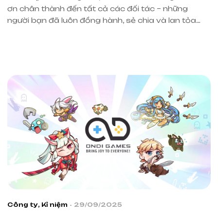
ơn chân thành đến tất cả các đối tác – những
người bạn đã luôn đồng hành, sẻ chia và lan tỏa
yêu thương cùng chúng tôi.
Cảm ơn các bạn vì
những món quà ý nghĩa và lời chúc ấm áp đã được
[…]
Công ty
,
Kỉ niệm
29/09/2025