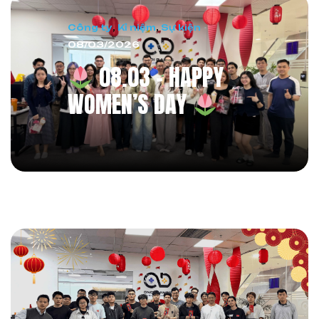
Công ty
,
Kỉ niệm
,
Sự kiện
08/03/2026
08.03 – HAPPY
WOMEN’S DAY