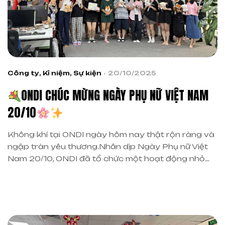
Công ty
,
Kỉ niệm
,
Sự kiện
20/10/2025
ONDI CHÚC MỪNG NGÀY PHỤ NỮ VIỆT NAM
20/10
Không khí tại ONDI ngày hôm nay thật rộn ràng và
ngập tràn yêu thương.Nhân dịp Ngày Phụ nữ Việt
Nam 20/10, ONDI đã tổ chức một hoạt động nhỏ
xinh để gửi đến các chị em những bông hoa tươi
thắm, món quà ý nghĩa và lời chúc tốt đẹp nhất.
Buổi sáng tại […]