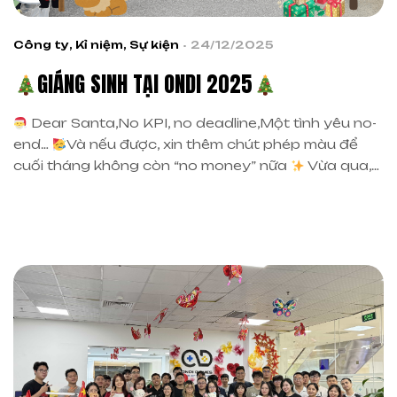
Công ty
,
Kỉ niệm
,
Sự kiện
24/12/2025
GIÁNG SINH TẠI ONDI 2025
Dear Santa,No KPI, no deadline,Một tình yêu no-
end…
Và nếu được, xin thêm chút phép màu để
cuối tháng không còn “no money” nữa
Vừa qua,
đại gia đình ONDI đã cùng nhau tận hưởng một
buổi Noel nhỏ nhưng thật ấm áp
Có quà
, có
game
và trên hết là […]