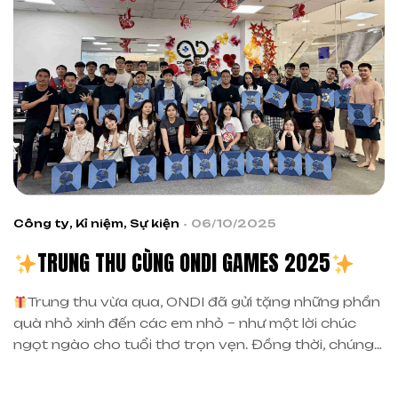
Công ty
,
Kỉ niệm
,
Sự kiện
06/10/2025
TRUNG THU CÙNG ONDI GAMES 2025
Trung thu vừa qua, ONDI đã gửi tặng những phần
quà nhỏ xinh đến các em nhỏ – như một lời chúc
ngọt ngào cho tuổi thơ trọn vẹn. Đồng thời, chúng
mình cũng không quên gửi lời tri ân tới anh chị em
trong đội ngũ ONDI – những người luôn âm thầm nỗ