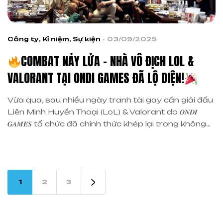
Công ty
,
Kỉ niệm
,
Sự kiện
03/09/2025
COMBAT NẢY LỬA – NHÀ VÔ ĐỊCH LOL &
VALORANT TẠI ONDI GAMES ĐÃ LỘ DIỆN!
Vừa qua, sau nhiều ngày tranh tài gay cấn giải đấu
Liên Minh Huyền Thoại (LoL) & Valorant do 𝑶𝑵𝑫𝑰
𝑮𝑨𝑴𝑬𝑺 tổ chức đã chính thức khép lại trong không
khí cuồng nhiệt, để lại vô vàn khoảnh khắc đáng
nhớ.
𝐎̛̉ 𝐋𝐢𝐞̂𝐧 𝐌𝐢𝐧𝐡 𝐇𝐮𝐲𝐞̂̀𝐧 𝐓𝐡𝐨𝐚̣𝐢 (𝐋𝐨𝐋):Các đội tuyển đã
mang đến cho khán […]
1
2
3