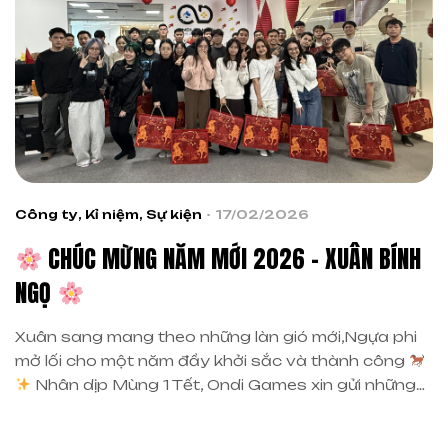
Công ty
,
Kỉ niệm
,
Sự kiện
17/02/2026
CHÚC MỪNG NĂM MỚI 2026 – XUÂN BÍNH
NGỌ
Xuân sang mang theo những làn gió mới,Ngựa phi
mở lối cho một năm đầy khởi sắc và thành công
Nhân dịp Mùng 1 Tết, Ondi Games xin gửi những
lời chúc năm mới tốt đẹp nhất đến cộng đồng
game thủ, Quý Đối tác và toàn thể đội ngũ đã luôn