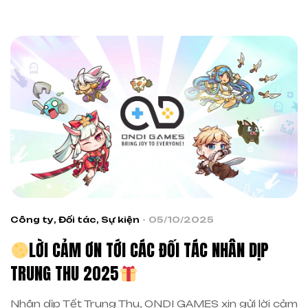
[…]
Công ty
,
Đối tác
,
Sự kiện
05/10/2025
LỜI CẢM ƠN TỚI CÁC ĐỐI TÁC NHÂN DỊP
TRUNG THU 2025
Nhân dịp Tết Trung Thu, ONDI GAMES xin gửi lời cảm