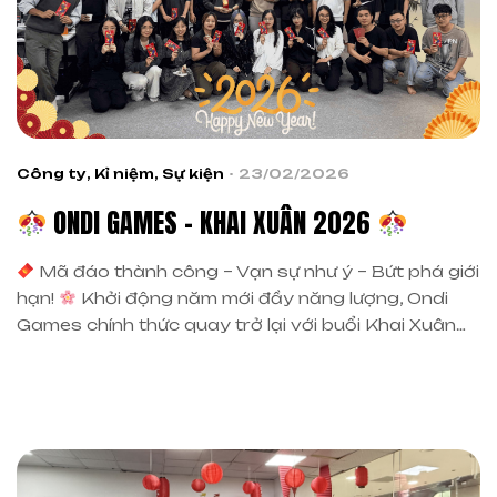
Công ty
,
Kỉ niệm
,
Sự kiện
23/02/2026
ONDI GAMES – KHAI XUÂN 2026
Mã đáo thành công – Vạn sự như ý – Bứt phá giới
hạn!
Khởi động năm mới đầy năng lượng, Ondi
Games chính thức quay trở lại với buổi Khai Xuân
2026 trong không khí rộn ràng và đầy hứng khởi.
Những nụ cười, lời chúc đầu năm và tinh thần đoàn
[…]