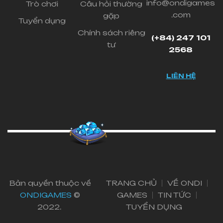
info@ondigames
Trò chơi
Câu hỏi thường
.com
gặp
Tuyển dụng
Chính sách riêng
(+84) 247 101
tư
2568
LIÊN HỆ
Bản quyền thuộc về
TRANG CHỦ
VỀ ONDI
ONDIGAMES
©
GAMES
TIN TỨC
2022.
TUYỂN DỤNG