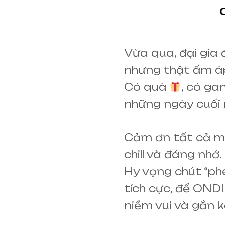
Vừa qua, đại gia 
nhưng thật ấm 
Có quà
, có g
những ngày cuối
Cảm ơn tất cả mọ
chill và đáng nhớ.
Hy vọng chút “ph
tích cực, để OND
niềm vui và gắn 