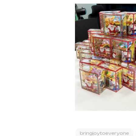
bringjoytoeveryone