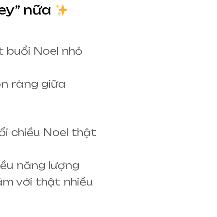
ey” nữa
 buổi Noel nhỏ
ộn ràng giữa
i chiều Noel thật
iều năng lượng
ăm với thật nhiều