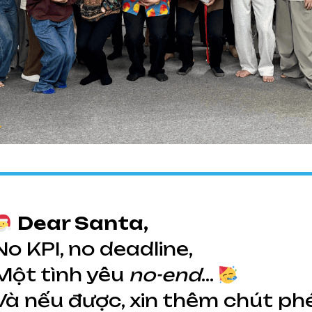
Dear Santa,
No KPI, no deadline,
Một tình yêu
no-end
…
Và nếu được, xin thêm chút p