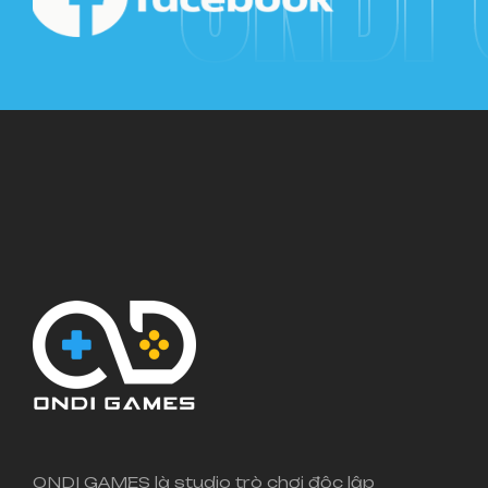
ONDI GAMES là studio trò chơi độc lập