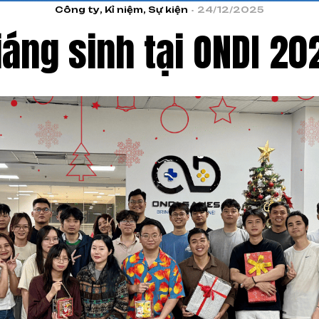
Công ty
,
Kỉ niệm
,
Sự kiện
24/12/2025
iáng sinh tại ONDI 20