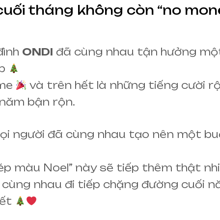
cuối tháng không còn “no mon
đình
ONDI
đã cùng nhau tận hưởng một
áp
ame
và trên hết là những tiếng cười r
 năm bận rộn.
i người đã cùng nhau tạo nên một buổ
ép màu Noel” này sẽ tiếp thêm thật nh
I cùng nhau đi tiếp chặng đường cuối n
kết