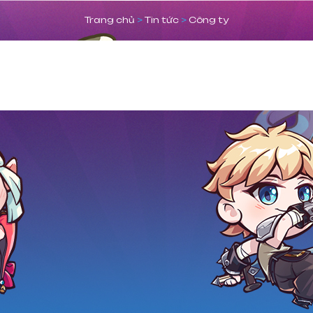
Trang chủ
>
Tin tức
>
Công ty
G CHỦ
VỀ ONDI
GAMES
TIN TỨC
TUYỂN