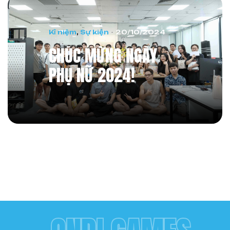
Kỉ niệm
,
Sự kiện
20/10/2024
CHÚC MỪNG NGÀY
PHỤ NỮ 2024!