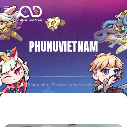
PHUNUVIETNAM
Trang chủ
>
Tin tức
>
phunuvietnam