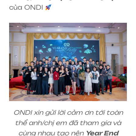
của ONDI
ONDI xin gửi lời cảm ơn tới toàn
thể anh/chị em đã tham gia và
cùng nhau tạo nên
Year End