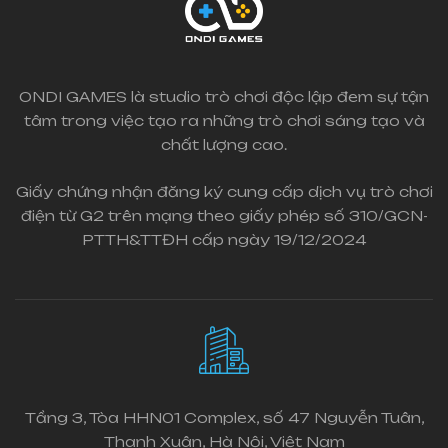
ONDI GAMES là studio trò chơi độc lập đem sự tận
tâm trong việc tạo ra những trò chơi sáng tạo và
chất lượng cao.
Giấy chứng nhận đăng ký cung cấp dịch vụ trò chơi
điện từ G2 trên mạng theo giấy phép số 310/GCN-
PTTH&TTĐH cấp ngày 19/12/2024
Tầng 3, Tòa HHN01 Complex, số 47 Nguyễn Tuân,
Thanh Xuân, Hà Nội, Việt Nam