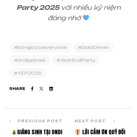
Party 2025
với nhiều kỷ niệm
đáng nhớ
#bringjoytoeveryone
#GalaDinner
#ondigames
#YearEndParty
#YEP2025
Facebook
Twitter
Linkedin
SHARE
PREVIOUS POST
NEXT POST
GIÁNG SINH TẠI ONDI
LỜI CẢM ƠN QUÝ ĐỐI