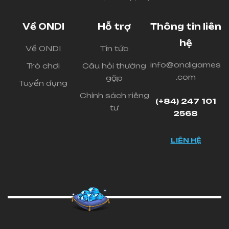
Về ONDI
Hỗ trợ
Thông tin liên
hệ
Về ONDI
Tin tức
info@ondigames
Trò chơi
Câu hỏi thường
.com
gặp
Tuyển dụng
Chính sách riêng
(+84) 247 101
tư
2568
LIÊN HỆ