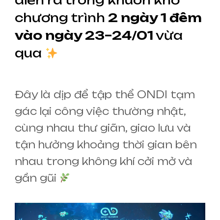
diễn ra trong khuôn khổ
chương trình
2 ngày 1 đêm
vào ngày 23–24/01
vừa
qua
Đây là dịp để tập thể ONDI tạm
gác lại công việc thường nhật,
cùng nhau thư giãn, giao lưu và
tận hưởng khoảng thời gian bên
nhau trong không khí cởi mở và
gần gũi